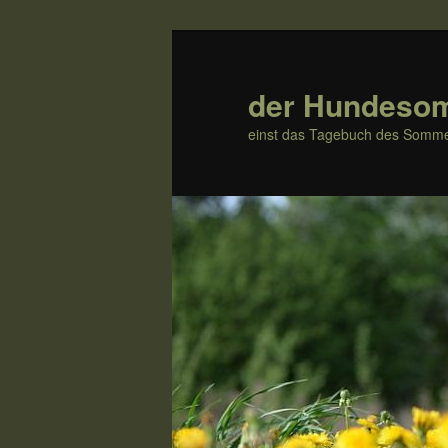
Zum
Zum
Inhalt
sekundären
wechseln
Inhalt
der Hundeso
wechseln
einst das Tagebuch des Somme