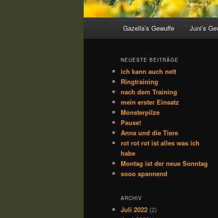
Hauptmenü
Gazella’s Gewuffe
Juni’s Ge
NEUESTE BEITRÄGE
ich kann auch nett
Ringtraining
nach dem Training
mein erster Einsatz
Monsterpilze
Pause!
Anna und die Tiere
rot rot rot ist alles was ich
habe
Montag ist der neue Sonntag
sooo spannend
ARCHIV
Juli 2022
(2)