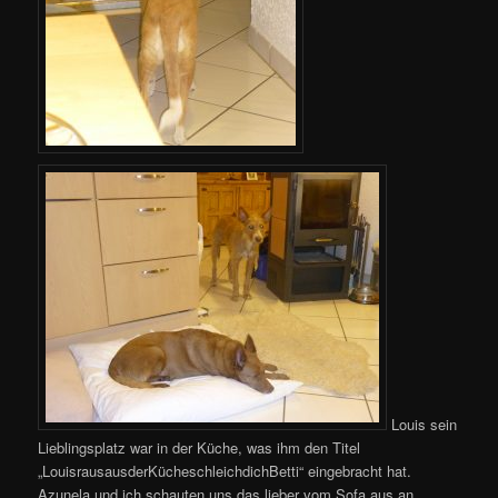
Louis sein
Lieblingsplatz war in der Küche, was ihm den Titel
„LouisrausausderKücheschleichdichBetti“ eingebracht hat.
Azunela und ich schauten uns das lieber vom Sofa aus an