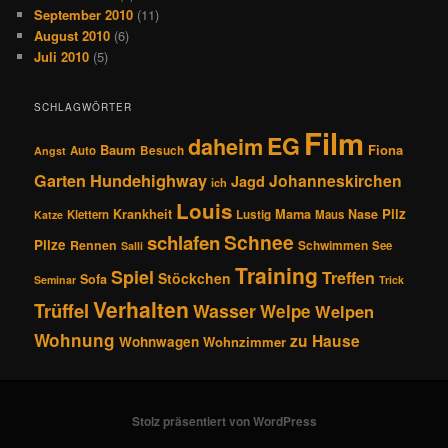
September 2010
(11)
August 2010
(6)
Juli 2010
(5)
SCHLAGWÖRTER
Film
EG
daheim
Baum
Fiona
Auto
Besuch
Angst
Hundehighway
Garten
Johanneskirchen
Jagd
ich
Louis
Pilz
Krankheit
Mama
Nase
Klettern
Lustig
Maus
Katze
Schnee
schlafen
Pilze
Rennen
Schwimmen
See
Salli
Training
Spiel
Treffen
Stöckchen
Sofa
Seminar
Trick
Verhalten
Trüffel
Wasser
Welpe
Welpen
Wohnung
zu Hause
Wohnwagen
Wohnzimmer
Stolz präsentiert von WordPress