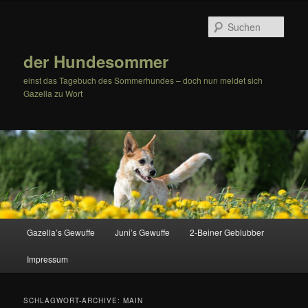
Zum
Zum
Inhalt
sekundären
Such
wechseln
Inhalt
wechseln
der Hundesommer
einst das Tagebuch des Sommerhundes – doch nun meldet sich
Gazella zu Wort
Hauptmenü
Gazella’s Gewuffe
Juni’s Gewuffe
2-Beiner Geblubber
Impressum
SCHLAGWORT-ARCHIVE:
MAIN