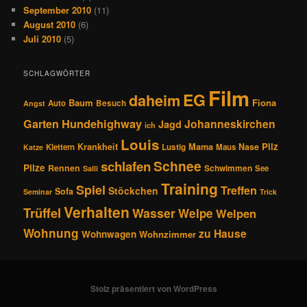
September 2010
(11)
August 2010
(6)
Juli 2010
(5)
SCHLAGWÖRTER
Film
EG
daheim
Baum
Fiona
Auto
Besuch
Angst
Hundehighway
Garten
Johanneskirchen
Jagd
ich
Louis
Pilz
Krankheit
Mama
Nase
Klettern
Lustig
Maus
Katze
Schnee
schlafen
Pilze
Rennen
Schwimmen
See
Salli
Training
Spiel
Treffen
Stöckchen
Sofa
Seminar
Trick
Verhalten
Trüffel
Wasser
Welpe
Welpen
Wohnung
zu Hause
Wohnwagen
Wohnzimmer
Stolz präsentiert von WordPress