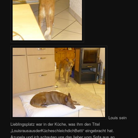
Louis sein
Lieblingsplatz war in der Küche, was ihm den Titel
„LouisrausausderKücheschleichdichBetti“ eingebracht hat.
Azunela und ich schauten uns das lieber vom Sofa aus an