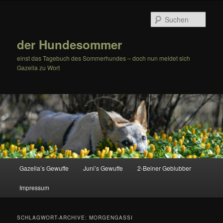
Zum
Zum
Inhalt
sekundären
Such
wechseln
Inhalt
wechseln
der Hundesommer
einst das Tagebuch des Sommerhundes – doch nun meldet sich
Gazella zu Wort
Hauptmenü
Gazella’s Gewuffe
Juni’s Gewuffe
2-Beiner Geblubber
Impressum
SCHLAGWORT-ARCHIVE:
MORGENGASSI