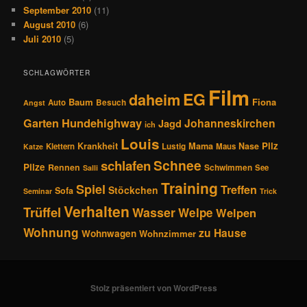
September 2010
(11)
August 2010
(6)
Juli 2010
(5)
SCHLAGWÖRTER
Film
EG
daheim
Baum
Fiona
Auto
Besuch
Angst
Hundehighway
Garten
Johanneskirchen
Jagd
ich
Louis
Pilz
Krankheit
Mama
Nase
Klettern
Lustig
Maus
Katze
Schnee
schlafen
Pilze
Rennen
Schwimmen
See
Salli
Training
Spiel
Treffen
Stöckchen
Sofa
Seminar
Trick
Verhalten
Trüffel
Wasser
Welpe
Welpen
Wohnung
zu Hause
Wohnwagen
Wohnzimmer
Stolz präsentiert von WordPress