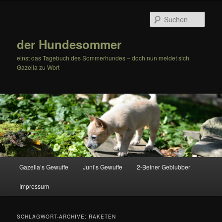
Zum
Zum
Inhalt
sekundären
Such
wechseln
Inhalt
wechseln
der Hundesommer
einst das Tagebuch des Sommerhundes – doch nun meldet sich
Gazella zu Wort
Hauptmenü
Gazella’s Gewuffe
Juni’s Gewuffe
2-Beiner Geblubber
Impressum
SCHLAGWORT-ARCHIVE:
RAKETEN