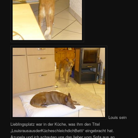
Louis sein
Lieblingsplatz war in der Küche, was ihm den Titel
„LouisrausausderKücheschleichdichBetti“ eingebracht hat.
Azunela und ich schauten uns das lieber vom Sofa aus an